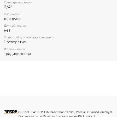
Стандарт подводки
3/4"
Назначение
для душа
Донный клапан
нет
Отверстий для монтажа смесителя
1 отверстие
Форма излива
традиционная
ООО "ЗЕБРА", ОГРН 1177847210640 197229, Россия, г. Санкт-Петербург,
Лахтинский пр., д.85, литер В, помещ. часть 43-Н, комн. 9