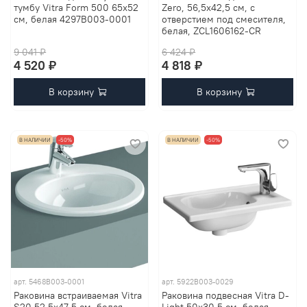
тумбу Vitra Form 500 65х52
Zero, 56,5х42,5 см, с
см, белая 4297B003-0001
отверстием под смесителя,
белая, ZCL1606162-CR
9 041 ₽
6 424 ₽
4 520 ₽
4 818 ₽
В корзину
В корзину
В НАЛИЧИИ
-50%
В НАЛИЧИИ
-50%
арт.
5468B003-0001
арт.
5922B003-0029
Раковина встраиваемая Vitra
Раковина подвесная Vitra D-
S20 52.5x47.5 см, белая
Light 50х30.5 см, белая