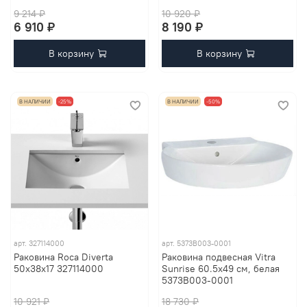
9 214 ₽
10 920 ₽
6 910 ₽
8 190 ₽
В корзину
В корзину
В НАЛИЧИИ
-25%
В НАЛИЧИИ
-50%
арт.
327114000
арт.
5373B003-0001
Раковина Roca Diverta
Раковина подвесная Vitra
50x38x17 327114000
Sunrise 60.5х49 см, белая
5373B003-0001
10 921 ₽
18 730 ₽