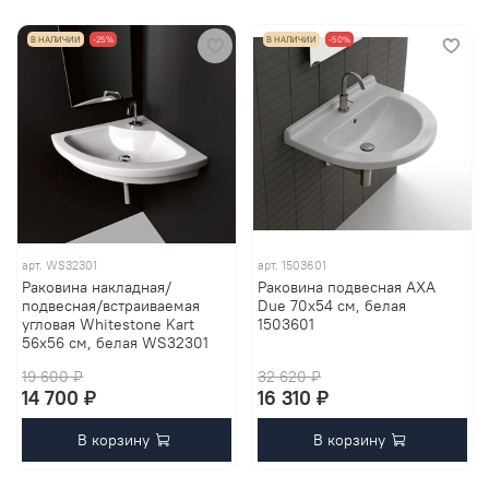
В НАЛИЧИИ
-25%
В НАЛИЧИИ
-50%
арт.
WS32301
арт.
1503601
Раковина накладная/
Раковина подвесная AXA
подвесная/встраиваемая
Due 70x54 см, белая
угловая Whitestone Kart
1503601
56х56 см, белая WS32301
19 600 ₽
32 620 ₽
14 700 ₽
16 310 ₽
В корзину
В корзину