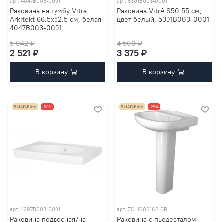
арт.
4047B003-0001
арт.
5301B003-0001
Раковина на тумбу Vitra
Раковина VitrA S50 55 см,
Arkitekt 66.5х52.5 см, белая
цвет белый, 5301B003-0001
4047B003-0001
5 042 ₽
4 500 ₽
2 521 ₽
3 375 ₽
В корзину
В корзину
В НАЛИЧИИ
-50%
В НАЛИЧИИ
-25%
арт.
4297B003-0001
арт.
ZCL1606162-CR
Раковина подвесная/на
Раковина с пьедесталом