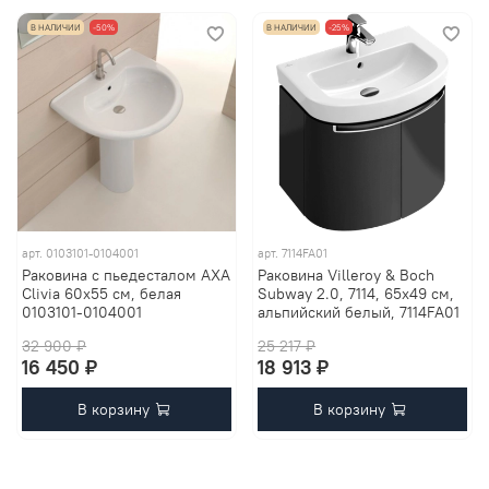
В НАЛИЧИИ
-50%
В НАЛИЧИИ
-25%
арт.
0103101-0104001
арт.
7114FA01
Раковина с пьедесталом AXA
Pаковина Villeroy & Boch
Clivia 60х55 см, белая
Subway 2.0, 7114, 65x49 см,
0103101-0104001
альпийский белый, 7114FA01
32 900 ₽
25 217 ₽
16 450 ₽
18 913 ₽
В корзину
В корзину