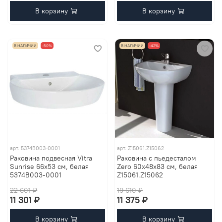
В корзину
В корзину
В НАЛИЧИИ
-50%
В НАЛИЧИИ
-42%
арт.
5374B003-0001
арт.
Z15061.Z15062
Раковина подвесная Vitra
Раковина с пьедесталом
Sunrise 66х53 см, белая
Zero 60x48x83 см, белая
5374B003-0001
Z15061.Z15062
22 601 ₽
19 610 ₽
11 301 ₽
11 375 ₽
В корзину
В корзину