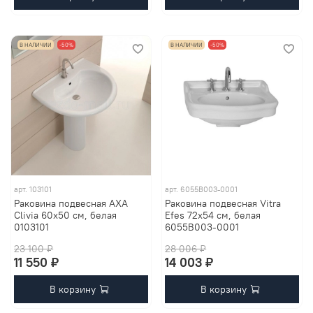
В НАЛИЧИИ
-50%
В НАЛИЧИИ
-50%
арт.
103101
арт.
6055B003-0001
Раковина подвесная AXA
Раковина подвесная Vitra
Clivia 60х50 см, белая
Efes 72х54 см, белая
0103101
6055B003-0001
23 100 ₽
28 006 ₽
11 550 ₽
14 003 ₽
В корзину
В корзину