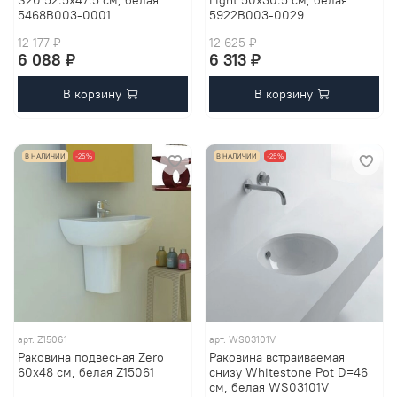
5468B003-0001
5922B003-0029
12 177 ₽
12 625 ₽
6 088 ₽
6 313 ₽
В корзину
В корзину
В НАЛИЧИИ
-25%
В НАЛИЧИИ
-25%
арт.
Z15061
арт.
WS03101V
Раковина подвесная Zero
Раковина встраиваемая
60x48 см, белая Z15061
снизу Whitestone Pot D=46
см, белая WS03101V