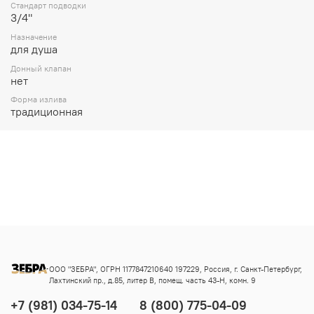
Стандарт подводки
3/4"
Назначение
для душа
Донный клапан
нет
Форма излива
традиционная
ООО "ЗЕБРА", ОГРН 1177847210640 197229, Россия, г. Санкт-Петербург,
Лахтинский пр., д.85, литер В, помещ. часть 43-Н, комн. 9
+7 (981) 034-75-14
8 (800) 775-04-09