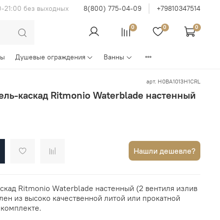
0-21:00 без выходных
8(800) 775-04-09
+79810347514
0
0
0
ны
Душевые ограждения
Ванны
арт.
H0BA1013H1CRL
ль-каскад Ritmonio Waterblade настенный
Нашли дешевле?
кад Ritmonio Waterblade настенный (2 вентиля излив
лен из высоко качественной литой или прокатной
 комплекте.