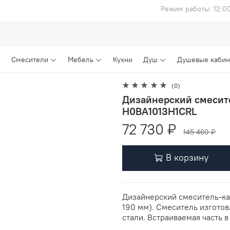
Режим работы: 12:0
Смесители
Мебель
Кухни
Душ
Душевые каби
(0)
Дизайнерский смесите
H0BA1013H1CRL
72 730 ₽
145 460 ₽
В корзину
Дизайнерский смеситель-кас
190 мм). Смеситель изготов
стали. Встраиваемая часть в