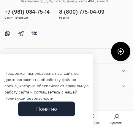
Лахтинский пр., д.85, литер В, помещ. часть 43-Н, комн. 9
+7 (981) 034-75-14
8 (800) 775-04-09
Санкт-Петербург
Россия
Покупателям
Помощь и информация
Продолжая использовать наш сайт, вы
даете согласие на обработку файлов
cookie, которые обеспечивают правильную
О магазине
работу сайта и соглашаетесь с нашей
Политикой безопасности
Понятно
Главная
Поиск
Корзина
Избранное
Профиль