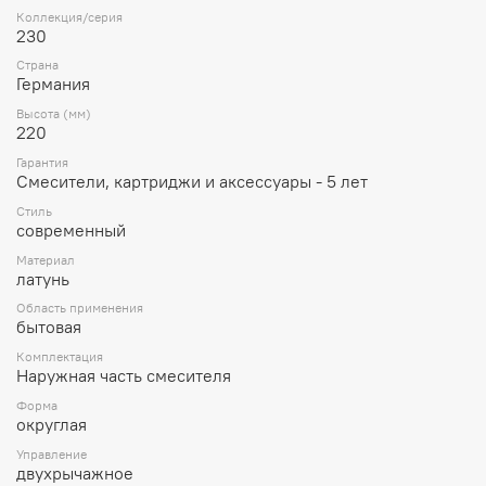
Коллекция/серия
230
Страна
Германия
Высота (мм)
220
Гарантия
Смесители, картриджи и аксессуары - 5 лет
Стиль
современный
Материал
латунь
Область применения
бытовая
Комплектация
Наружная часть смесителя
Форма
округлая
Управление
двухрычажное