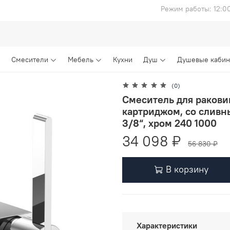
Режим работы: 12:0
Смесители
Мебель
Кухни
Душ
Душевые каби
(0)
Смеситель для ракови
картриджом, со сливн
3/8“, хром 240 1000
34 098 ₽
56 830 ₽
В корзину
Характеристики