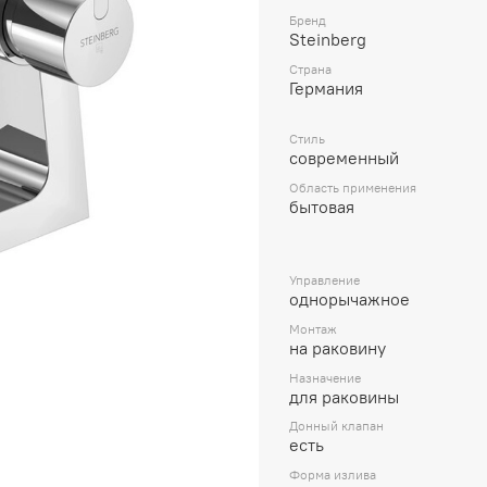
Бренд
Steinberg
Страна
Германия
Стиль
современный
Область применения
бытовая
Управление
однорычажное
Монтаж
на раковину
Назначение
для раковины
Донный клапан
есть
Форма излива