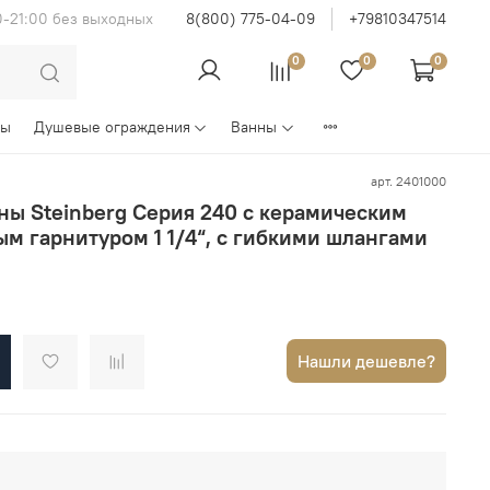
0-21:00 без выходных
8(800) 775-04-09
+79810347514
0
0
0
ны
Душевые ограждения
Ванны
арт.
2401000
ны Steinberg Серия 240 с керамическим
ым гарнитуром 1 1/4“, с гибкими шлангами
Нашли дешевле?