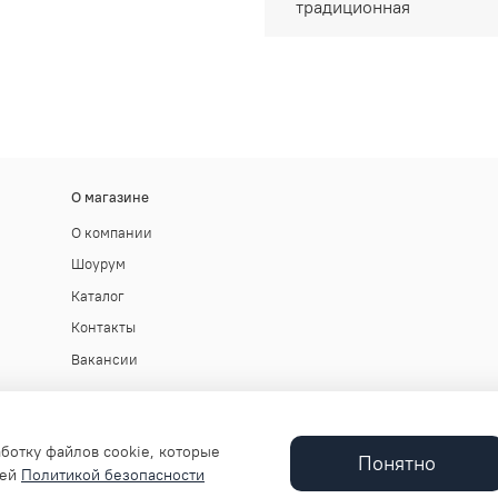
традиционная
О магазине
О компании
Шоурум
Каталог
Контакты
Вакансии
аботку файлов cookie, которые
Понятно
шей
Политикой безопасности
, Россия, г. Санкт-Петербург, Лахтинский пр., д.85, литер В, помещ. часть 43-Н, комн.