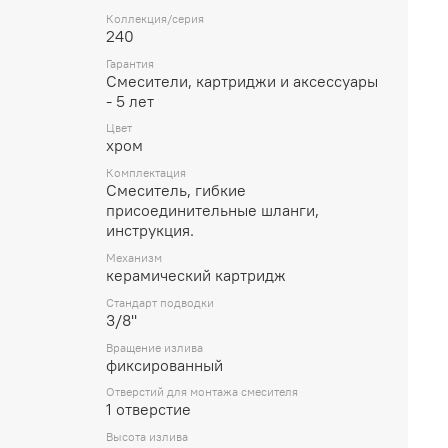
Коллекция/серия
240
Гарантия
Смесители, картриджи и аксессуары
- 5 лет
Цвет
хром
Комплектация
Смеситель, гибкие
присоединительные шланги,
инструкция.
Механизм
керамический картридж
Стандарт подводки
3/8''
Вращение излива
фиксированный
Отверстий для монтажа смесителя
1 отверстие
Высота излива