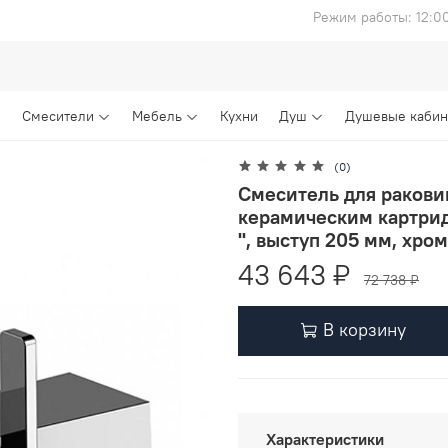
Режим работы: 12:0
Смесители
Мебель
Кухни
Душ
Душевые каби
(0)
Смеситель для ракови
керамическим картрид
", выступ 205 мм, хро
43 643 ₽
72 738 ₽
В корзину
Характеристики