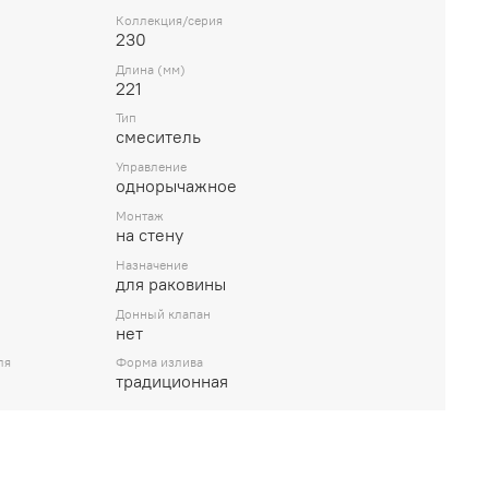
Коллекция/серия
230
Длина (мм)
221
Тип
смеситель
Управление
однорычажное
Монтаж
на стену
Назначение
для раковины
Донный клапан
нет
ля
Форма излива
традиционная