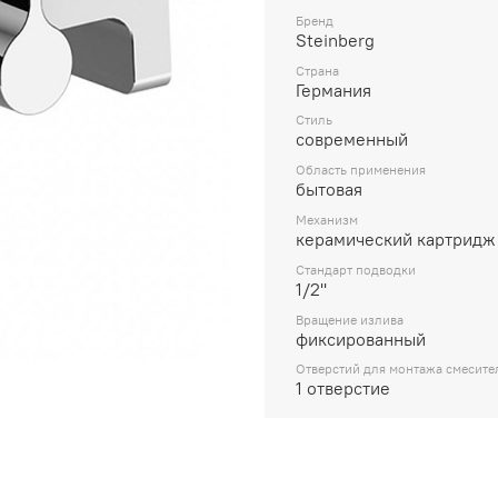
Бренд
Steinberg
Страна
Германия
Стиль
современный
Область применения
бытовая
Механизм
керамический картридж
Стандарт подводки
1/2''
Вращение излива
фиксированный
Отверстий для монтажа смесите
1 отверстие