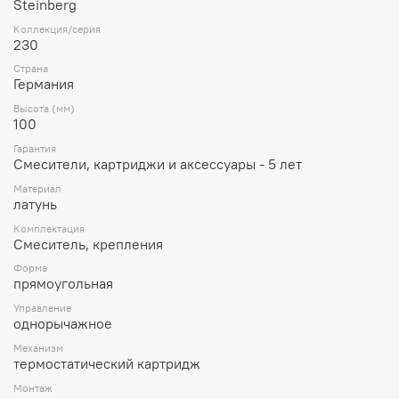
Steinberg
Коллекция/серия
230
Страна
Германия
Высота (мм)
100
Гарантия
Смесители, картриджи и аксессуары - 5 лет
Материал
латунь
Комплектация
Смеситель, крепления
Форма
прямоугольная
Управление
однорычажное
Механизм
термостатический картридж
Монтаж