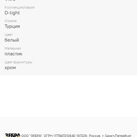
Коллекция/серия
D-light
Страна
Турция
Цвет
белый
Материал
пластик
Цвет фурнитуры
хром
ООО "ЗЕБРА", ОГРН 1177847210640 197229, Россия, г. Санкт-Петербург,