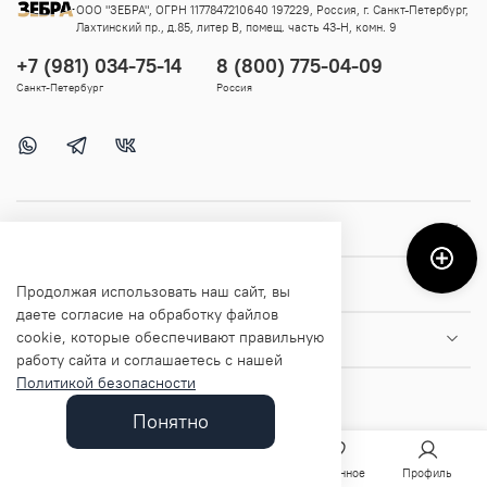
ООО "ЗЕБРА", ОГРН 1177847210640 197229, Россия, г. Санкт-Петербург,
Лахтинский пр., д.85, литер В, помещ. часть 43-Н, комн. 9
+7 (981) 034-75-14
8 (800) 775-04-09
Санкт-Петербург
Россия
Покупателям
Помощь и информация
Продолжая использовать наш сайт, вы
даете согласие на обработку файлов
cookie, которые обеспечивают правильную
О магазине
работу сайта и соглашаетесь с нашей
Политикой безопасности
Понятно
Главная
Поиск
Корзина
Избранное
Профиль