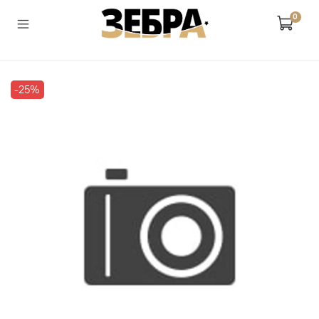
0
-25%