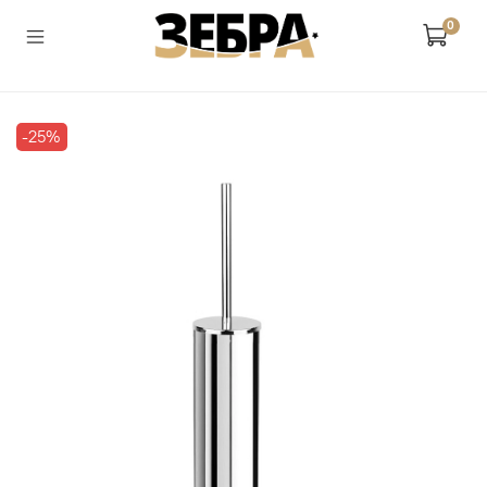
0
-25%