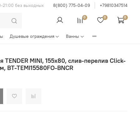
0-21:00 без выходных
8(800) 775-04-09
+79810347514
0
0
0
ны
Душевые ограждения
Ванны
 TENDER MINI, 155х80, слив-перелив Click-
ром, BT-TEMI15580FO-BNCR