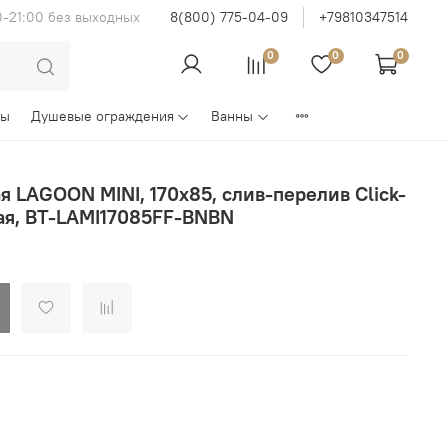
0-21:00 без выходных
8(800) 775-04-09
+79810347514
0
0
0
ны
Душевые ограждения
Ванны
 LAGOON MINI, 170х85, слив-перелив Click-
лая, BT-LAMI17085FF-BNBN