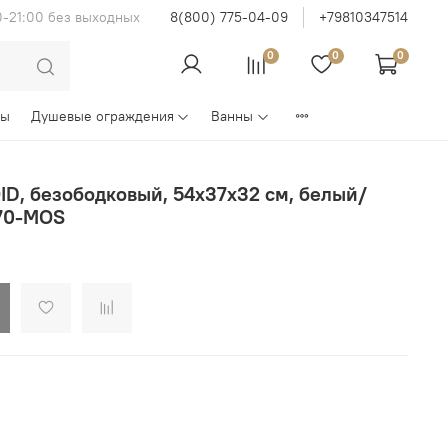
0-21:00 без выходных
8(800) 775-04-09
+79810347514
0
0
0
ны
Душевые ограждения
Ванны
ID, безободковый, 54x37x32 см, белый/
70-MOS