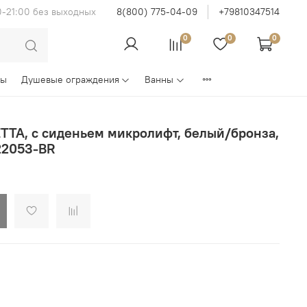
0-21:00 без выходных
8(800) 775-04-09
+79810347514
0
0
0
ны
Душевые ограждения
Ванны
TTA, с сиденьем микролифт, белый/бронза,
2053-BR