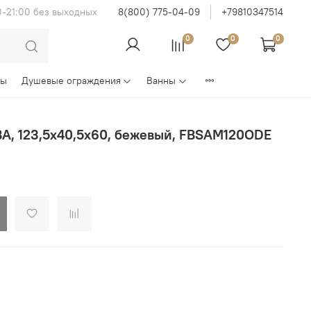
0-21:00 без выходных
8(800) 775-04-09
+79810347514
0
0
0
ны
Душевые ограждения
Ванны
BA, 123,5x40,5x60, бежевый, FBSAM120ODE