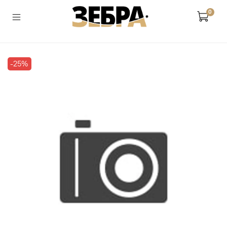
0
-25%