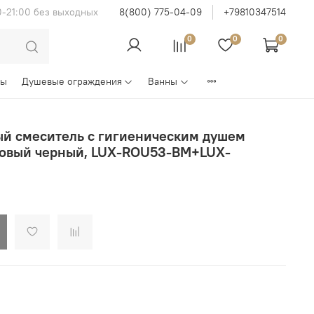
0-21:00 без выходных
8(800) 775-04-09
+79810347514
0
0
0
ны
Душевые ограждения
Ванны
ый смеситель с гигиеническим душем
товый черный, LUX-ROU53-BM+LUX-