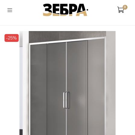
0
-25%