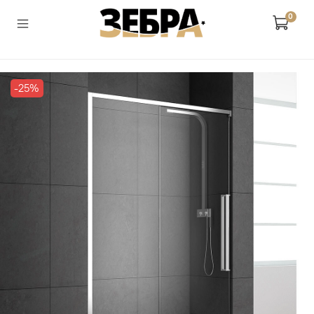
0
-25%