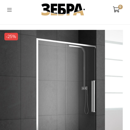
0
-25%