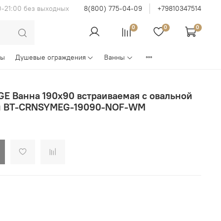
0-21:00 без выходных
8(800) 775-04-09
+79810347514
0
0
0
ны
Душевые ограждения
Ванны
 Ванна 190x90 встраиваемая с овальной
ый BT-CRNSYMEG-19090-NOF-WM