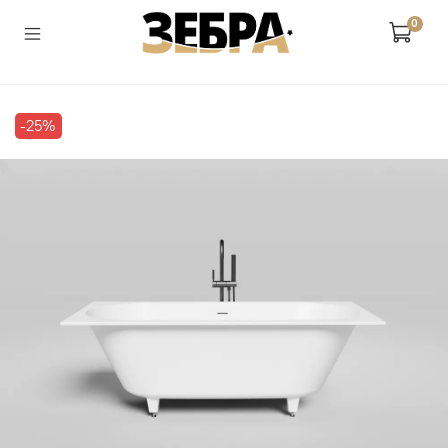
0
-25%