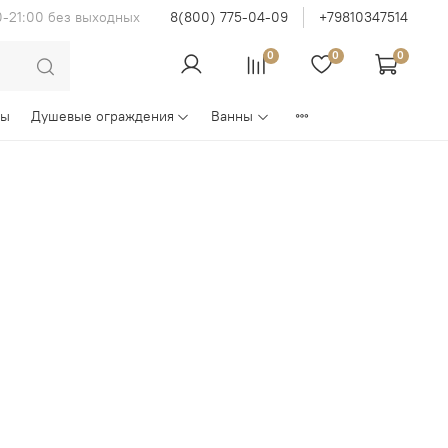
0-21:00 без выходных
8(800) 775-04-09
+79810347514
0
0
0
ны
Душевые ограждения
Ванны