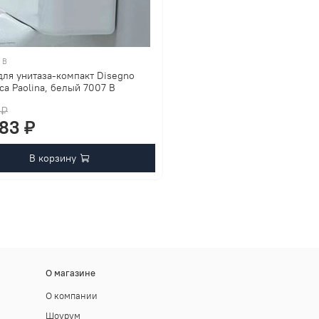
 B
для унитаза-компакт Disegno
ca Paolina, белый 7007 B
 ₽
083 ₽
В корзину
О магазине
О компании
Шоурум