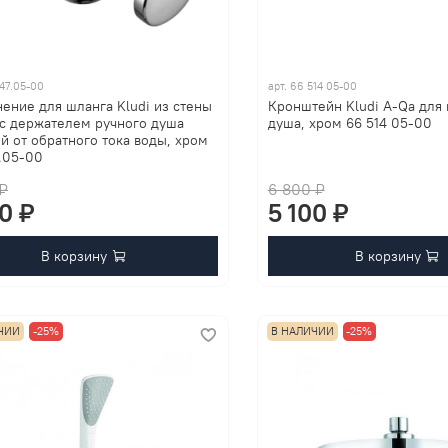
47.05-00
арт.
66 514 05-00
ение для шланга Kludi из стены
Кронштейн Kludi A-Qa для
 с держателем ручного душа
душа, хром 66 514 05-00
й от обратного тока воды, хром
.05-00
 ₽
6 800 ₽
00 ₽
5 100 ₽
В корзину
В корзину
ЧИИ
-25%
В НАЛИЧИИ
-25%