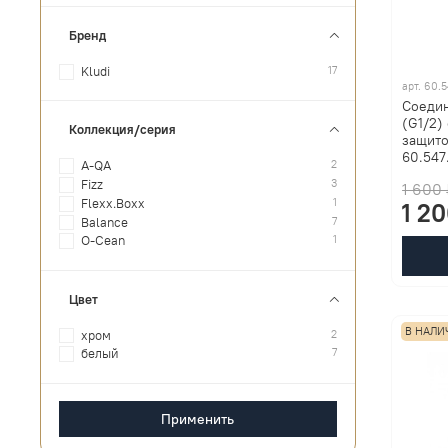
Бренд
17
Kludi
арт.
60.5
Соедин
(G1/2)
Коллекция/серия
защито
60.547
2
A-QA
3
Fizz
1 600
1
Flexx.Boxx
1 2
7
Balance
1
O-Cean
Цвет
В НАЛИ
2
хром
7
белый
Применить