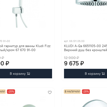
70 91-00
арт.
66.511.05.00
й гарнитур для ванны Kludi Fizz
KLUDI A-Qa 6651105-00 24
елый/хром 67 670 91-00
Верхний душ без кронштей
0 ₽
12 900 ₽
00 ₽
9 675 ₽
В корзину
В корзину
ЧИИ
-25%
В НАЛИЧИИ
-25%