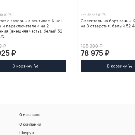
30 91 75
арт.
52 447 91 75
тат с запорным вентилем Kludi
Смеситель на борт ванны K
e и переключателем на 2
на 3 отверстия, белый 52 4
ния (внешняя часть), белый 52
 75
0 ₽
105 300 ₽
925 ₽
78 975 ₽
В корзину
В корзину
О магазине
О компании
Шоурум