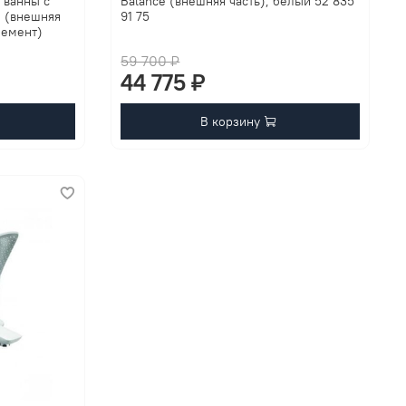
 ванны с
Balance (внешняя часть), белый 52 835
 (внешняя
91 75
лемент)
59 700 ₽
44 775 ₽
В корзину