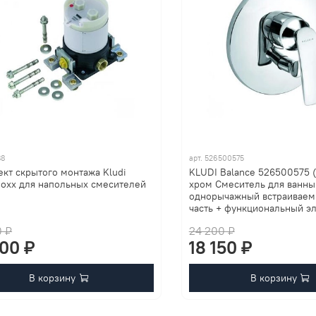
88
арт.
526500575
кт скрытого монтажа Kludi
KLUDI Balance 526500575 (
Boxx для напольных смесителей
хром Смеситель для ванны
однорычажный встраиваем
часть + функциональный э
0 ₽
24 200 ₽
200 ₽
18 150 ₽
В корзину
В корзину