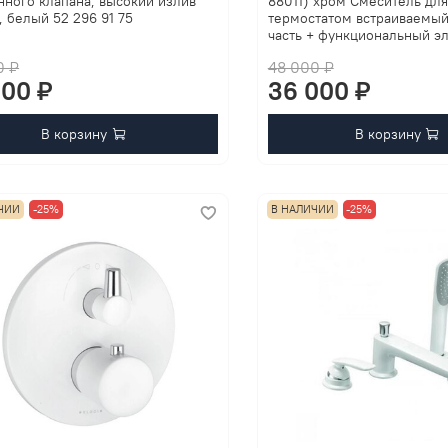
нного клапана, высокий излив
88011) хром Смеситель для
, белый 52 296 91 75
термостатом встраиваемый
часть + функциональный э
0 ₽
48 000 ₽
900 ₽
36 000 ₽
В корзину
В корзину
ЧИИ
-25%
В НАЛИЧИИ
-25%