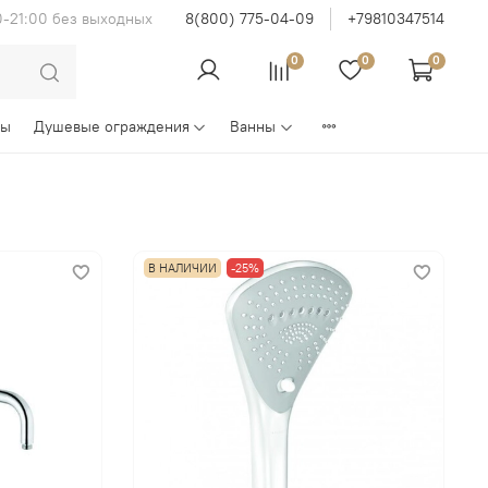
0-21:00 без выходных
8(800) 775-04-09
+79810347514
0
0
0
ны
Душевые ограждения
Ванны
В НАЛИЧИИ
-25%