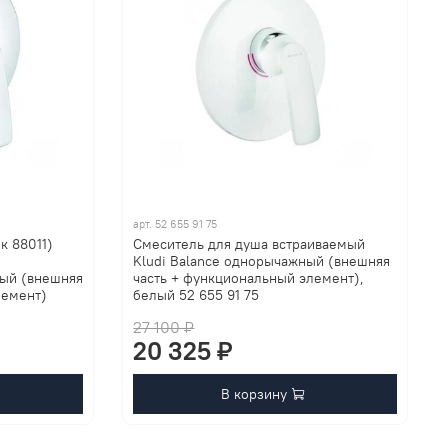
арт.
52 655 91 75
к 88011)
Смеситель для душа встраиваемый
Kludi Balance однорычажный (внешняя
ый (внешняя
часть + функциональный элемент),
лемент)
белый 52 655 91 75
27 100 ₽
20 325 ₽
В корзину