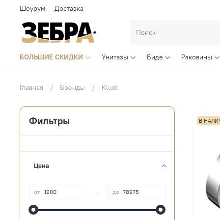
Шоурум
Доставка
БОЛЬШИЕ СКИДКИ
Унитазы
Биде
Раковины
Главная
Бренды
Kludi
Фильтры
В НАЛИ
Цена
—
от
до