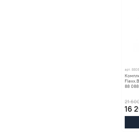
арт.
880
Компле
Flexx.
88 088
21 60
16 