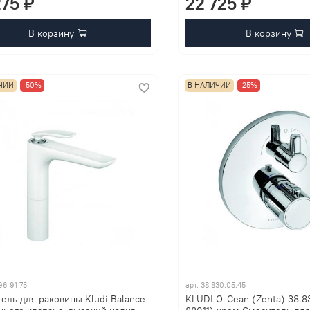
275 ₽
22 725 ₽
В корзину
В корзину
ЧИИ
-50%
В НАЛИЧИИ
-25%
96 91 75
арт.
38.830.05.45
ель для раковины Kludi Balance
KLUDI O-Cean (Zenta) 38.8