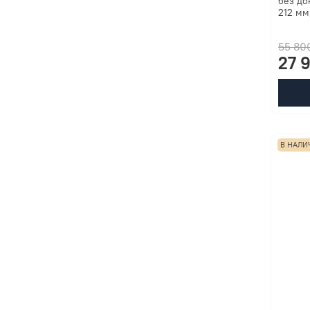
без до
212 мм
55 80
27 
В НАЛИ