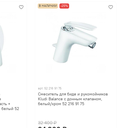
В НАЛИЧИИ
-25%
арт.
52 216 91 75
а
Смеситель для биде и рукомойников
e
Kludi Balance с донным клапаном,
сть +
белый/хром 52 216 91 75
 белый 52
32 400 ₽