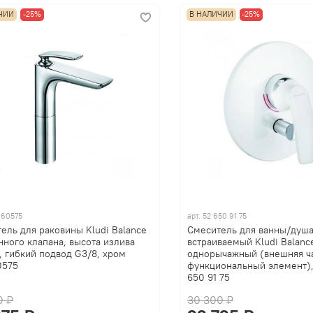
ЧИИ
-25%
В НАЛИЧИИ
-25%
960575
арт.
52 650 91 75
ель для раковины Kludi Balance
Смеситель для ванны/душ
нного клапана, высота излива
встраиваемый Kludi Balanc
, гибкий подвод G3/8, хром
однорычажный (внешняя ча
0575
функциональный элемент),
650 91 75
0 ₽
30 300 ₽