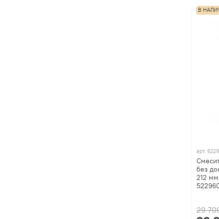
В НАЛИ
арт.
522
Смесит
без до
212 мм
52296
29 70