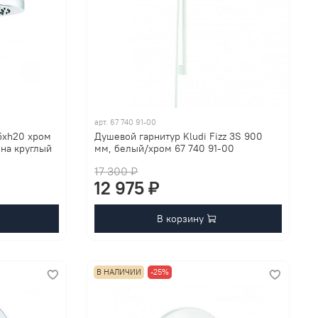
арт.
67 740 91-00
5xh20 хром
Душевой гарнитур Kludi Fizz 3S 900
на круглый
мм, белый/хром 67 740 91-00
17 300 ₽
12 975 ₽
В корзину
В НАЛИЧИИ
-25%