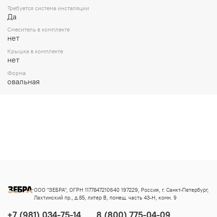
Требуется система инсталяции
Да
Смеситель в комплекте
нет
Крышка в комплекте
нет
Форма
овальная
ООО "ЗЕБРА", ОГРН 1177847210640 197229, Россия, г. Санкт-Петербург,
Лахтинский пр., д.85, литер В, помещ. часть 43-Н, комн. 9
+7 (981) 034-75-14
8 (800) 775-04-09