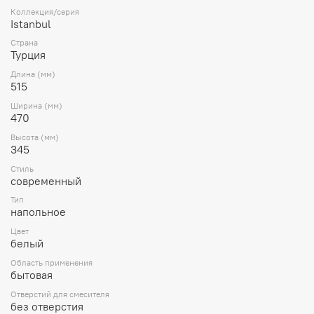
Коллекция/серия
Istanbul
Страна
Турция
Длина (мм)
515
Ширина (мм)
470
Высота (мм)
345
Стиль
современный
Тип
напольное
Цвет
белый
Область применения
бытовая
Отверстий для смесителя
без отверстия