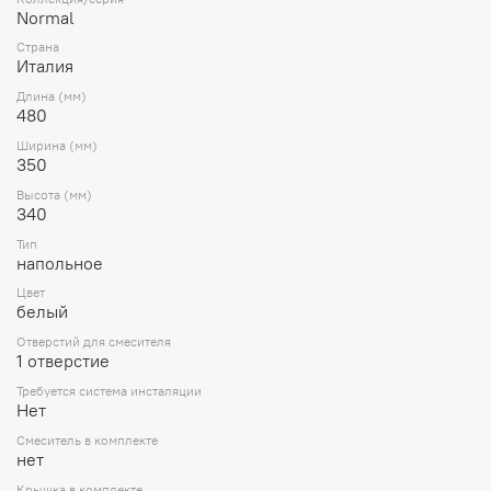
Normal
Страна
Италия
Длина (мм)
480
Ширина (мм)
350
Высота (мм)
340
Тип
напольное
Цвет
белый
Отверстий для смесителя
1 отверстие
Требуется система инсталяции
Нет
Смеситель в комплекте
нет
Крышка в комплекте