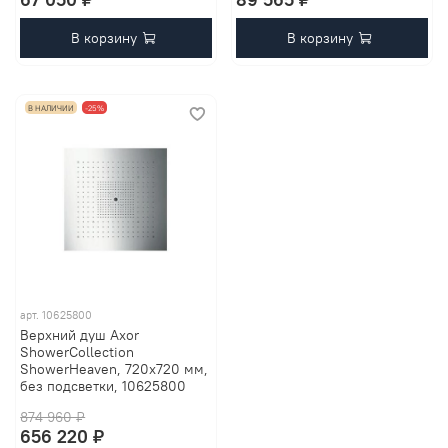
В корзину
В корзину
В НАЛИЧИИ
-25%
арт.
10625800
Верхний душ Axor
ShowerCollection
ShowerHeaven, 720х720 мм,
без подсветки, 10625800
874 960 ₽
656 220 ₽