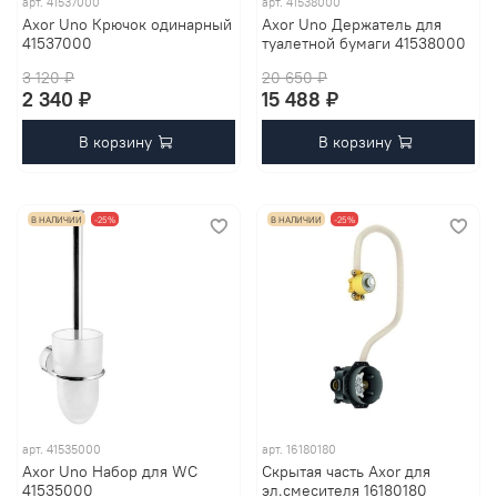
арт.
41537000
арт.
41538000
Axor Uno Крючок одинарный
Axor Uno Держатель для
41537000
туалетной бумаги 41538000
3 120 ₽
20 650 ₽
2 340 ₽
15 488 ₽
В корзину
В корзину
В НАЛИЧИИ
-25%
В НАЛИЧИИ
-25%
арт.
41535000
арт.
16180180
Axor Uno Набор для WC
Скрытая часть Axor для
41535000
эл.смесителя 16180180