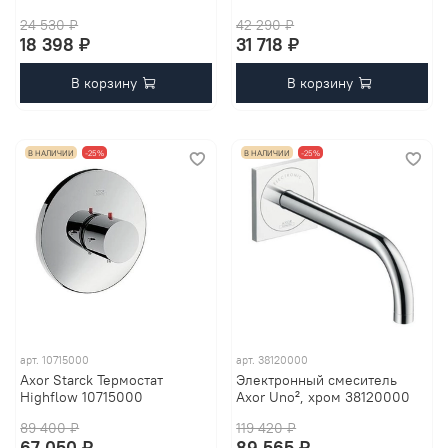
24 530 ₽
42 290 ₽
18 398 ₽
31 718 ₽
В корзину
В корзину
В НАЛИЧИИ
-25%
В НАЛИЧИИ
-25%
арт.
10715000
арт.
38120000
Axor Starck Термостат
Электронный смеситель
Highflow 10715000
Axor Uno², хром 38120000
89 400 ₽
119 420 ₽
67 050 ₽
89 565 ₽